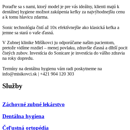
Poraďte sa s nami, ktorý model je pre vás ideálny, klienti majú k
dentálnej hygiene možnot zakúpenia kefky za najvýhodnejšiu cenu
a k tomu hlavicu zdarma.
Sonic technológia čistí až 10x efektívnejšie ako klasická kefka a
jemne sa stará o vaše ďasná.
V Zubnej klinike Mišíkovci ju odporúčame našim pacientom,
pretože vidíme rozdiel – menej povlaku, zdravšie ďasná a dlhší pocit
čistých zubov. Investícia do Sonicare je investícia do vášho zdravia
na roky dopredu.
Termíny na dentálnu hygienu vám radi poskytneme na
info@misikovci.sk | +421 904 120 303
Služby
Záchovné zubné lekárstvo
Dentálna hygiena
Čeľustná ortopédia